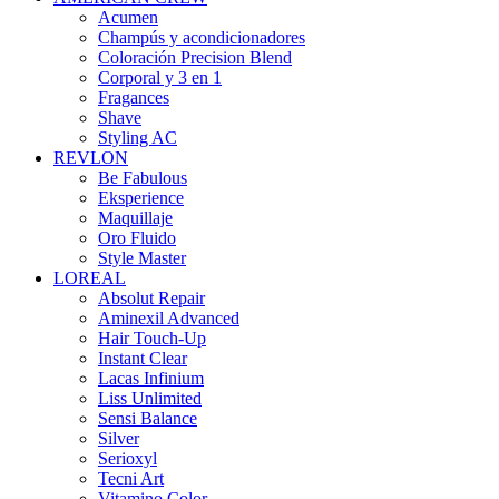
Acumen
Champús y acondicionadores
Coloración Precision Blend
Corporal y 3 en 1
Fragances
Shave
Styling AC
REVLON
Be Fabulous
Eksperience
Maquillaje
Oro Fluido
Style Master
LOREAL
Absolut Repair
Aminexil Advanced
Hair Touch-Up
Instant Clear
Lacas Infinium
Liss Unlimited
Sensi Balance
Silver
Serioxyl
Tecni Art
Vitamino Color