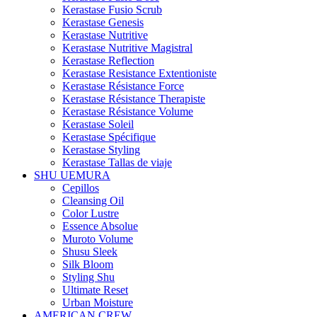
Kerastase Fusio Scrub
Kerastase Genesis
Kerastase Nutritive
Kerastase Nutritive Magistral
Kerastase Reflection
Kerastase Resistance Extentioniste
Kerastase Résistance Force
Kerastase Résistance Therapiste
Kerastase Résistance Volume
Kerastase Soleil
Kerastase Spécifique
Kerastase Styling
Kerastase Tallas de viaje
SHU UEMURA
Cepillos
Cleansing Oil
Color Lustre
Essence Absolue
Muroto Volume
Shusu Sleek
Silk Bloom
Styling Shu
Ultimate Reset
Urban Moisture
AMERICAN CREW