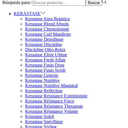
Búsqueda para:>
Buscar
KERASTASE
Kerastase Aura Botanica
Kerastase Blond Absolu
Kerastase Chronologiste
Kerastase Curl Manifesto
Kerastase Densifique
Kerastase Discipline
Discipline Oléo-Relax
Kerastase Elixir Ultime
Kerastase Fresh Affair
Kerastase Fusio Dose
Kerastase Fusio Scrub
Kerastase Genesis
Kerastase Nutritive
Kerastase Nutritive Magistral
Kerastase Reflection
Kerastase Resistance Extentioniste
Kerastase Résistance Force
Kerastase Résistance Therapiste
Kerastase Résistance Volume
Kerastase Soleil
Kerastase Spécifique
Kerastase Styling