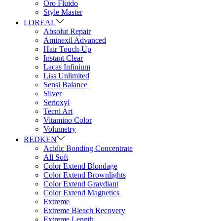
Oro Fluido
Style Master
LOREAL
Absolut Repair
Aminexil Advanced
Hair Touch-Up
Instant Clear
Lacas Infinium
Liss Unlimited
Sensi Balance
Silver
Serioxyl
Tecni Art
Vitamino Color
Volumetry
REDKEN
Acidic Bonding Concentrate
All Soft
Color Extend Blondage
Color Extend Brownlights
Color Extend Graydiant
Color Extend Magnetics
Extreme
Extreme Bleach Recovery
Extreme Length