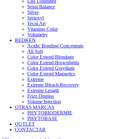
Liss Unlimited
Sensi Balance
Silver
Serioxyl
Tecni Art
Vitamino Color
Volumetry
REDKEN
Acidic Bonding Concentrate
All Soft
Color Extend Blondage
Color Extend Brownlights
Color Extend Graydiant
Color Extend Magnetics
Extreme
Extreme Bleach Recovery
Extreme Length
Frizz Dismiss
Volume Injection
OTRAS MARCAS
PHYTOBIODERMIE
PHYTOBASE
OUTLET
CONTACTAR