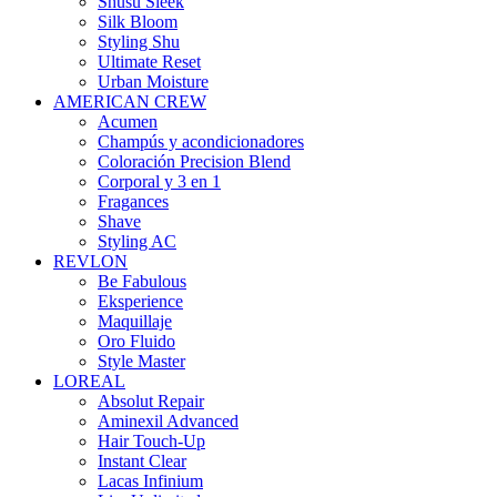
Shusu Sleek
Silk Bloom
Styling Shu
Ultimate Reset
Urban Moisture
AMERICAN CREW
Acumen
Champús y acondicionadores
Coloración Precision Blend
Corporal y 3 en 1
Fragances
Shave
Styling AC
REVLON
Be Fabulous
Eksperience
Maquillaje
Oro Fluido
Style Master
LOREAL
Absolut Repair
Aminexil Advanced
Hair Touch-Up
Instant Clear
Lacas Infinium