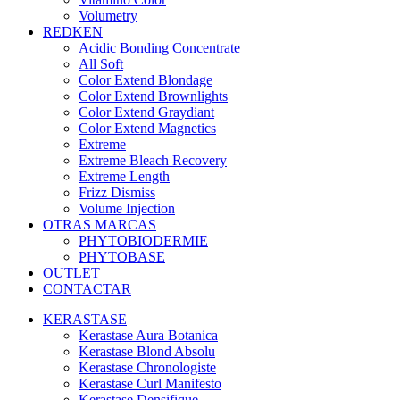
Volumetry
REDKEN
Acidic Bonding Concentrate
All Soft
Color Extend Blondage
Color Extend Brownlights
Color Extend Graydiant
Color Extend Magnetics
Extreme
Extreme Bleach Recovery
Extreme Length
Frizz Dismiss
Volume Injection
OTRAS MARCAS
PHYTOBIODERMIE
PHYTOBASE
OUTLET
CONTACTAR
KERASTASE
Kerastase Aura Botanica
Kerastase Blond Absolu
Kerastase Chronologiste
Kerastase Curl Manifesto
Kerastase Densifique