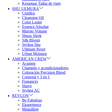
Kerastase Tallas de viaje
SHU UEMURA
Cepillos
Cleansing Oil
Color Lustre
Essence Absolue
Muroto Volume
Shusu Sleek
Silk Bloom
Styling Shu
Ultimate Reset
Urban Moisture
AMERICAN CREW
Acumen
Champús y acondicionadores
Coloración Precision Blend
Corporal y 3 en 1
Fragances
Shave
Styling AC
REVLON
Be Fabulous
Eksperience
Maquillaje