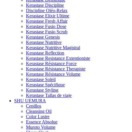
Kerastase Discipline
Discipline Oléo-Relax
Kerastase Elixir Ultime
Kerastase Fresh Affair
Kerastase Fusio Dose
Kerastase Fusio Scrub
Kerastase Genesis
Kerastase Nutritive
Kerastase Nutritive Magistral
Kerastase Reflection
Kerastase Resistance Extentioniste
Kerastase Résistance Force
Kerastase Résistance Therapiste
Kerastase Résistance Volume
Kerastase Soleil
Kerastase Spécifique
Kerastase Styling
Kerastase Tallas de viaje
SHU UEMURA
Cepillos
Cleansing Oil
Color Lustre
Essence Absolue
Muroto Volume