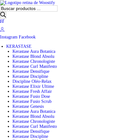
B
ú
s
0
q
u
e
Instagram
Facebook
d
a
KERASTASE
d
Kerastase Aura Botanica
e
Kerastase Blond Absolu
p
Kerastase Chronologiste
r
Kerastase Curl Manifesto
o
Kerastase Densifique
d
Kerastase Discipline
u
Discipline Oléo-Relax
c
Kerastase Elixir Ultime
t
Kerastase Fresh Affair
o
Kerastase Fusio Dose
s
Kerastase Fusio Scrub
Kerastase Genesis
Kerastase Aura Botanica
Kerastase Blond Absolu
Kerastase Chronologiste
Kerastase Curl Manifesto
Kerastase Densifique
Kerastase Discipline