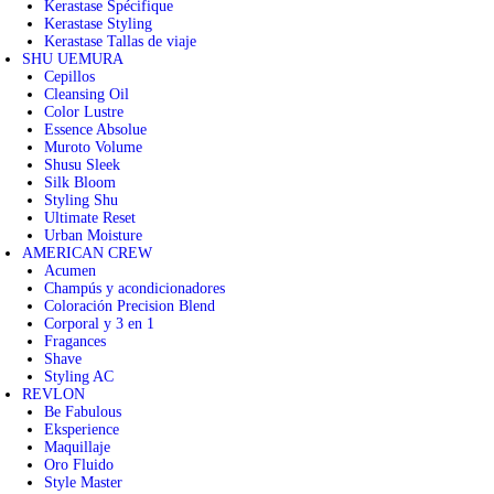
Kerastase Spécifique
Kerastase Styling
Kerastase Tallas de viaje
SHU UEMURA
Cepillos
Cleansing Oil
Color Lustre
Essence Absolue
Muroto Volume
Shusu Sleek
Silk Bloom
Styling Shu
Ultimate Reset
Urban Moisture
AMERICAN CREW
Acumen
Champús y acondicionadores
Coloración Precision Blend
Corporal y 3 en 1
Fragances
Shave
Styling AC
REVLON
Be Fabulous
Eksperience
Maquillaje
Oro Fluido
Style Master