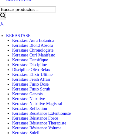
B
ú
s
q
u
e
KERASTASE
d
Kerastase Aura Botanica
a
Kerastase Blond Absolu
d
Kerastase Chronologiste
e
Kerastase Curl Manifesto
p
Kerastase Densifique
r
Kerastase Discipline
o
Discipline Oléo-Relax
d
Kerastase Elixir Ultime
u
Kerastase Fresh Affair
c
Kerastase Fusio Dose
t
Kerastase Fusio Scrub
o
Kerastase Genesis
s
Kerastase Nutritive
Kerastase Nutritive Magistral
Kerastase Reflection
Kerastase Resistance Extentioniste
Kerastase Résistance Force
Kerastase Résistance Therapiste
Kerastase Résistance Volume
Kerastase Soleil