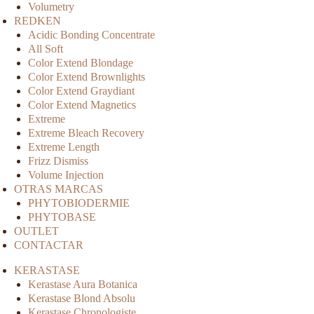
Volumetry
REDKEN
Acidic Bonding Concentrate
All Soft
Color Extend Blondage
Color Extend Brownlights
Color Extend Graydiant
Color Extend Magnetics
Extreme
Extreme Bleach Recovery
Extreme Length
Frizz Dismiss
Volume Injection
OTRAS MARCAS
PHYTOBIODERMIE
PHYTOBASE
OUTLET
CONTACTAR
KERASTASE
Kerastase Aura Botanica
Kerastase Blond Absolu
Kerastase Chronologiste