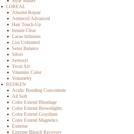
Style Master
LOREAL
Absolut Repair
Aminexil Advanced
Hair Touch-Up
Instant Clear
Lacas Infinium
Liss Unlimited
Sensi Balance
Silver
Serioxyl
Tecni Art
Vitamino Color
Volumetry
REDKEN
Acidic Bonding Concentrate
All Soft
Color Extend Blondage
Color Extend Brownlights
Color Extend Graydiant
Color Extend Magnetics
Extreme
Extreme Bleach Recovery