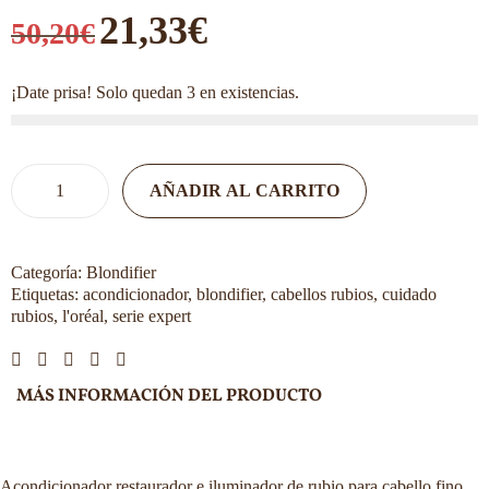
21,33
€
50,20
€
¡Date prisa! Solo quedan 3 en existencias.
AÑADIR AL CARRITO
Categoría:
Blondifier
Etiquetas:
acondicionador
,
blondifier
,
cabellos rubios
,
cuidado
rubios
,
l'oréal
,
serie expert
MÁS INFORMACIÓN DEL PRODUCTO
Acondicionador restaurador e iluminador de rubio para cabello fino,