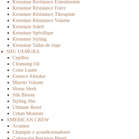
Kerastase Resistance Extentioniste
Kerastase Résistance Force
Kerastase Résistance Therapiste
Kerastase Résistance Volume
Kerastase Soleil
Kerastase Spécifique
Kerastase Styling
Kerastase Tallas de viaje
SHU UEMURA
Cepillos
Cleansing Oil
Color Lustre
Essence Absolue
Muroto Volume
Shusu Sleek
Silk Bloom
Styling Shu
Ultimate Reset
Urban Moisture
AMERICAN CREW
Acumen
Champús y acondicionadores
Coloración Precision Blend