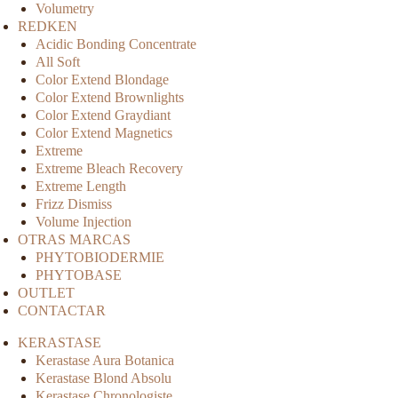
Volumetry
REDKEN
Acidic Bonding Concentrate
All Soft
Color Extend Blondage
Color Extend Brownlights
Color Extend Graydiant
Color Extend Magnetics
Extreme
Extreme Bleach Recovery
Extreme Length
Frizz Dismiss
Volume Injection
OTRAS MARCAS
PHYTOBIODERMIE
PHYTOBASE
OUTLET
CONTACTAR
KERASTASE
Kerastase Aura Botanica
Kerastase Blond Absolu
Kerastase Chronologiste