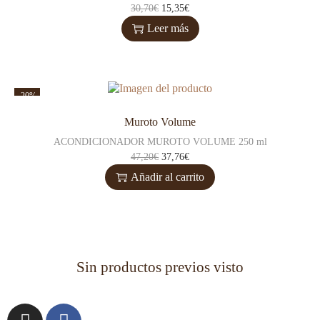
30,70
€
15,35
€
Leer más
-20%
Muroto Volume
ACONDICIONADOR MUROTO VOLUME 250 ml
47,20
€
37,76
€
Añadir al carrito
Sin productos previos visto