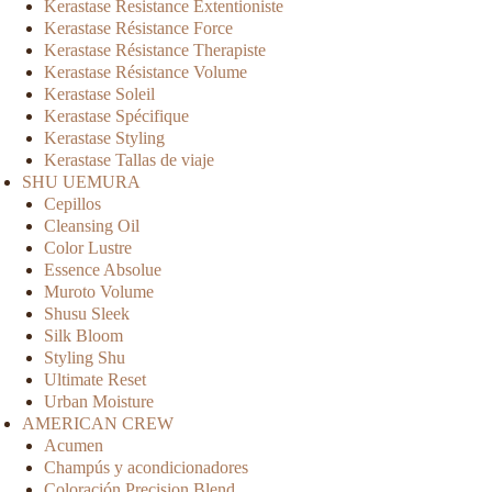
Kerastase Resistance Extentioniste
Kerastase Résistance Force
Kerastase Résistance Therapiste
Kerastase Résistance Volume
Kerastase Soleil
Kerastase Spécifique
Kerastase Styling
Kerastase Tallas de viaje
SHU UEMURA
Cepillos
Cleansing Oil
Color Lustre
Essence Absolue
Muroto Volume
Shusu Sleek
Silk Bloom
Styling Shu
Ultimate Reset
Urban Moisture
AMERICAN CREW
Acumen
Champús y acondicionadores
Coloración Precision Blend