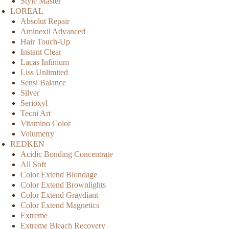
Style Master
LOREAL
Absolut Repair
Aminexil Advanced
Hair Touch-Up
Instant Clear
Lacas Infinium
Liss Unlimited
Sensi Balance
Silver
Serioxyl
Tecni Art
Vitamino Color
Volumetry
REDKEN
Acidic Bonding Concentrate
All Soft
Color Extend Blondage
Color Extend Brownlights
Color Extend Graydiant
Color Extend Magnetics
Extreme
Extreme Bleach Recovery