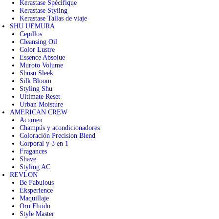
Kerastase Spécifique
Kerastase Styling
Kerastase Tallas de viaje
SHU UEMURA
Cepillos
Cleansing Oil
Color Lustre
Essence Absolue
Muroto Volume
Shusu Sleek
Silk Bloom
Styling Shu
Ultimate Reset
Urban Moisture
AMERICAN CREW
Acumen
Champús y acondicionadores
Coloración Precision Blend
Corporal y 3 en 1
Fragances
Shave
Styling AC
REVLON
Be Fabulous
Eksperience
Maquillaje
Oro Fluido
Style Master