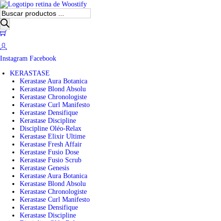
B
ú
s
0
q
u
e
Instagram
Facebook
d
a
KERASTASE
d
Kerastase Aura Botanica
e
Kerastase Blond Absolu
p
Kerastase Chronologiste
r
Kerastase Curl Manifesto
o
Kerastase Densifique
d
Kerastase Discipline
u
Discipline Oléo-Relax
c
Kerastase Elixir Ultime
t
Kerastase Fresh Affair
o
Kerastase Fusio Dose
s
Kerastase Fusio Scrub
Kerastase Genesis
Kerastase Aura Botanica
Kerastase Blond Absolu
Kerastase Chronologiste
Kerastase Curl Manifesto
Kerastase Densifique
Kerastase Discipline