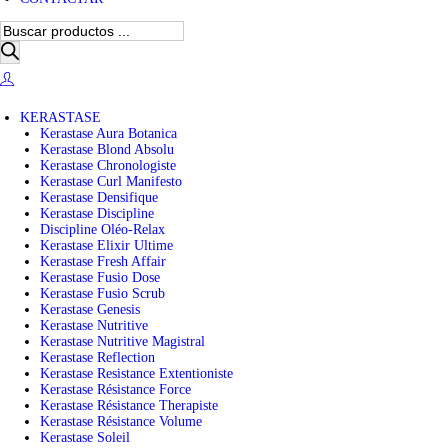
B
ú
s
q
u
e
KERASTASE
d
Kerastase Aura Botanica
a
Kerastase Blond Absolu
d
Kerastase Chronologiste
e
Kerastase Curl Manifesto
p
Kerastase Densifique
r
Kerastase Discipline
o
Discipline Oléo-Relax
d
Kerastase Elixir Ultime
u
Kerastase Fresh Affair
c
Kerastase Fusio Dose
t
Kerastase Fusio Scrub
o
Kerastase Genesis
s
Kerastase Nutritive
Kerastase Nutritive Magistral
Kerastase Reflection
Kerastase Resistance Extentioniste
Kerastase Résistance Force
Kerastase Résistance Therapiste
Kerastase Résistance Volume
Kerastase Soleil