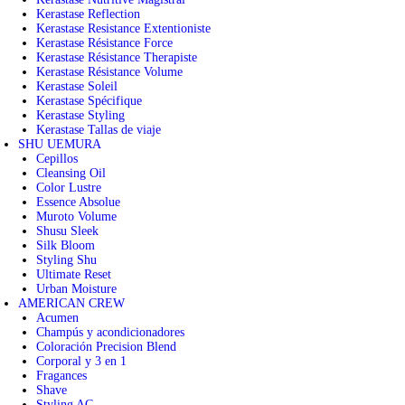
Kerastase Reflection
Kerastase Resistance Extentioniste
Kerastase Résistance Force
Kerastase Résistance Therapiste
Kerastase Résistance Volume
Kerastase Soleil
Kerastase Spécifique
Kerastase Styling
Kerastase Tallas de viaje
SHU UEMURA
Cepillos
Cleansing Oil
Color Lustre
Essence Absolue
Muroto Volume
Shusu Sleek
Silk Bloom
Styling Shu
Ultimate Reset
Urban Moisture
AMERICAN CREW
Acumen
Champús y acondicionadores
Coloración Precision Blend
Corporal y 3 en 1
Fragances
Shave
Styling AC