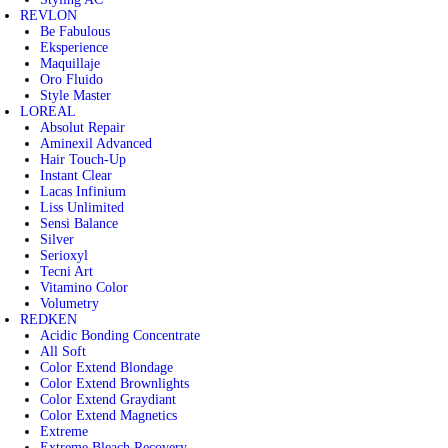
REVLON
Be Fabulous
Eksperience
Maquillaje
Oro Fluido
Style Master
LOREAL
Absolut Repair
Aminexil Advanced
Hair Touch-Up
Instant Clear
Lacas Infinium
Liss Unlimited
Sensi Balance
Silver
Serioxyl
Tecni Art
Vitamino Color
Volumetry
REDKEN
Acidic Bonding Concentrate
All Soft
Color Extend Blondage
Color Extend Brownlights
Color Extend Graydiant
Color Extend Magnetics
Extreme
Extreme Bleach Recovery