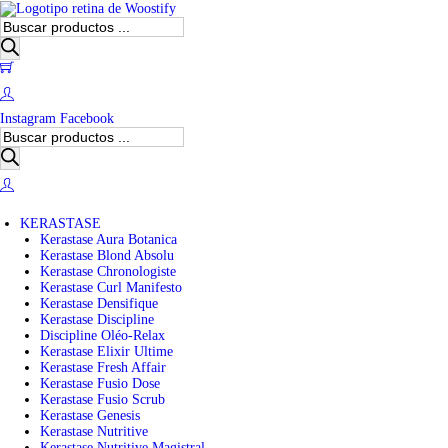
B
ú
s
0
q
u
e
Instagram
Facebook
d
B
a
ú
d
s
e
q
p
u
r
e
o
KERASTASE
d
d
Kerastase Aura Botanica
a
u
Kerastase Blond Absolu
d
c
Kerastase Chronologiste
e
t
Kerastase Curl Manifesto
p
o
Kerastase Densifique
r
s
Kerastase Discipline
o
Discipline Oléo-Relax
d
Kerastase Elixir Ultime
u
Kerastase Fresh Affair
c
Kerastase Fusio Dose
t
Kerastase Fusio Scrub
o
Kerastase Genesis
s
Kerastase Nutritive
Kerastase Nutritive Magistral