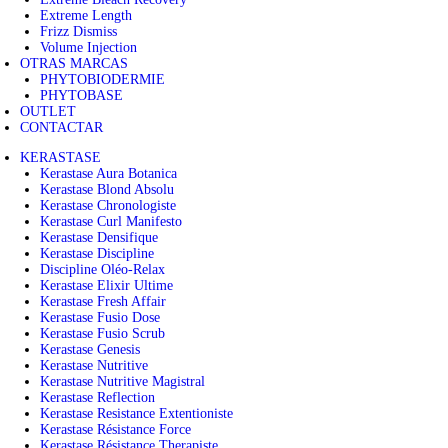
Extreme Length
Frizz Dismiss
Volume Injection
OTRAS MARCAS
PHYTOBIODERMIE
PHYTOBASE
OUTLET
CONTACTAR
KERASTASE
Kerastase Aura Botanica
Kerastase Blond Absolu
Kerastase Chronologiste
Kerastase Curl Manifesto
Kerastase Densifique
Kerastase Discipline
Discipline Oléo-Relax
Kerastase Elixir Ultime
Kerastase Fresh Affair
Kerastase Fusio Dose
Kerastase Fusio Scrub
Kerastase Genesis
Kerastase Nutritive
Kerastase Nutritive Magistral
Kerastase Reflection
Kerastase Resistance Extentioniste
Kerastase Résistance Force
Kerastase Résistance Therapiste