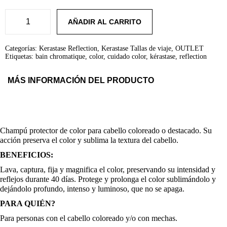
p
p
l
s
e
:
r
r
r
5
AÑADIR AL CARRITO
a
,
B
:
6
A
e
e
8
7
I
Categorías:
Kerastase Reflection
,
Kerastase Tallas de viaje
,
OUTLET
,
€
N
Etiquetas:
bain chromatique
,
color
,
cuidado color
,
kérastase
,
reflection
c
c
1
.
C
0
H
€
R
i
i
MÁS INFORMACIÓN DEL PRODUCTO
.
O
M
A
o
o
T
I
o
a
Q
Champú protector de color para cabello coloreado o destacado. Su
U
E
acción preserva el color y sublima la textura del cabello.
r
c
8
BENEFICIOS:
0
m
i
t
Lava, captura, fija y magnifica el color, preservando su intensidad y
l
reflejos durante 40 días. Protege y prolonga el color sublimándolo y
c
g
u
a
dejándolo profundo, intenso y luminoso, que no se apaga.
n
PARA QUIÉN?
t
i
a
i
Para personas con el cabello coloreado y/o con mechas.
d