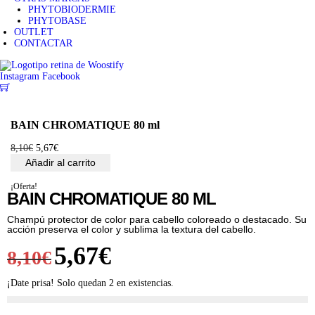
PHYTOBIODERMIE
PHYTOBASE
OUTLET
CONTACTAR
Instagram
Facebook
0
BAIN CHROMATIQUE 80 ml
8,10
€
E
5,67
€
E
l
l
Añadir al carrito
p
p
r
r
¡Oferta!
e
e
BAIN CHROMATIQUE 80 ML
c
c
i
i
Champú protector de color para cabello coloreado o destacado. Su
o
o
acción preserva el color y sublima la textura del cabello.
o
a
E
5,67
€
E
r
c
8,10
€
i
t
g
u
l
l
i
a
¡Date prisa! Solo quedan 2 en existencias.
n
l
a
e