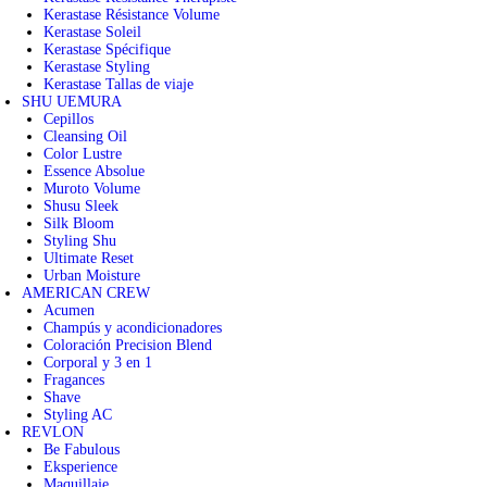
Kerastase Résistance Volume
Kerastase Soleil
Kerastase Spécifique
Kerastase Styling
Kerastase Tallas de viaje
SHU UEMURA
Cepillos
Cleansing Oil
Color Lustre
Essence Absolue
Muroto Volume
Shusu Sleek
Silk Bloom
Styling Shu
Ultimate Reset
Urban Moisture
AMERICAN CREW
Acumen
Champús y acondicionadores
Coloración Precision Blend
Corporal y 3 en 1
Fragances
Shave
Styling AC
REVLON
Be Fabulous
Eksperience
Maquillaje