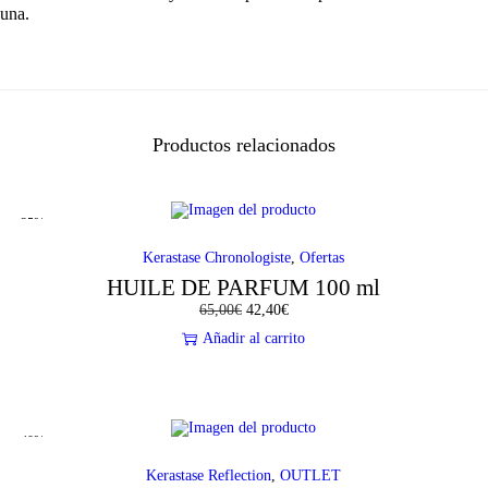
una.
€
.
Productos relacionados
-35%
Kerastase Chronologiste
,
Ofertas
HUILE DE PARFUM 100 ml
65,00
€
E
42,40
€
E
l
l
Añadir al carrito
p
p
r
r
e
e
c
c
i
i
o
o
-40%
o
a
r
c
Kerastase Reflection
,
OUTLET
i
t