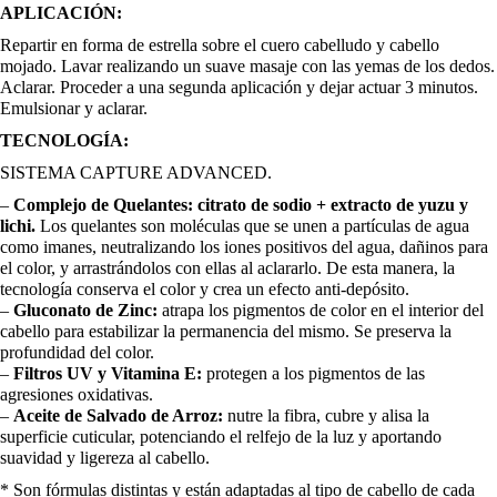
n
l
a
APLICACIÓN:
d
Repartir en forma de estrella sobre el cuero cabelludo y cabello
a
e
mojado. Lavar realizando un suave masaje con las yemas de los dedos.
Aclarar. Proceder a una segunda aplicación y dejar actuar 3 minutos.
l
s
Emulsionar y aclarar.
TECNOLOGÍA:
e
:
SISTEMA CAPTURE ADVANCED.
r
5
–
Complejo de Quelantes: citrato de sodio + extracto de yuzu y
lichi.
Los quelantes son moléculas que se unen a partículas de agua
a
,
como imanes, neutralizando los iones positivos del agua, dañinos para
el color, y arrastrándolos con ellas al aclararlo. De esta manera, la
:
6
tecnología conserva el color y crea un efecto anti-depósito.
–
Gluconato de Zinc:
atrapa los pigmentos de color en el interior del
8
7
cabello para estabilizar la permanencia del mismo. Se preserva la
profundidad del color.
–
Filtros UV y Vitamina E:
protegen a los pigmentos de las
,
€
agresiones oxidativas.
–
Aceite de Salvado de Arroz:
nutre la fibra, cubre y alisa la
1
.
superficie cuticular, potenciando el relfejo de la luz y aportando
suavidad y ligereza al cabello.
0
* Son fórmulas distintas y están adaptadas al tipo de cabello de cada