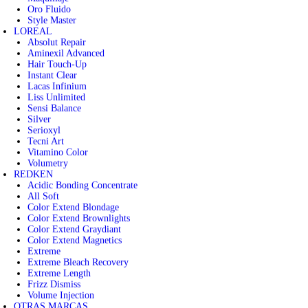
Oro Fluido
Style Master
LOREAL
Absolut Repair
Aminexil Advanced
Hair Touch-Up
Instant Clear
Lacas Infinium
Liss Unlimited
Sensi Balance
Silver
Serioxyl
Tecni Art
Vitamino Color
Volumetry
REDKEN
Acidic Bonding Concentrate
All Soft
Color Extend Blondage
Color Extend Brownlights
Color Extend Graydiant
Color Extend Magnetics
Extreme
Extreme Bleach Recovery
Extreme Length
Frizz Dismiss
Volume Injection
OTRAS MARCAS