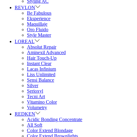
Styling AC
REVLON
Be Fabulous
Eksperience
Maquillaje
Oro Fluido
Style Master
LOREAL
Absolut Repair
Aminexil Advanced
Hair Touch-Up
Instant Clear
Lacas Infinium
Liss Unlimited
Sensi Balance
Silver
Serioxyl
Tecni Art
Vitamino Color
Volumetry
REDKEN
Acidic Bonding Concentrate
All Soft
Color Extend Blondage
Color Extend Brownlights