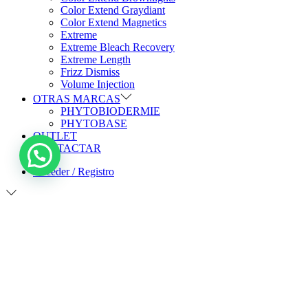
Color Extend Graydiant
Color Extend Magnetics
Extreme
Extreme Bleach Recovery
Extreme Length
Frizz Dismiss
Volume Injection
OTRAS MARCAS
PHYTOBIODERMIE
PHYTOBASE
OUTLET
CONTACTAR
Acceder / Registro
Escribe para buscar
Búsqueda para:>
Buscar
Carrito de la compra
0