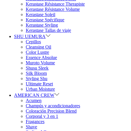
Kerastase Résistance Therapiste
Kerastase Résistance Volume
Kerastase Soleil
Kerastase Spécifique
Kerastase Styling
Kerastase Tallas de viaje
SHU UEMURA
Cepillos
Cleansing Oil
Color Lustre
Essence Absolue
Muroto Volume
Shusu Sleek
Silk Bloom
Styling Shu
Ultimate Reset
Urban Moisture
AMERICAN CREW
Acumen
Champús y acondicionadores
Coloración Precision Blend
Corporal y 3 en 1
Fragances
Shave