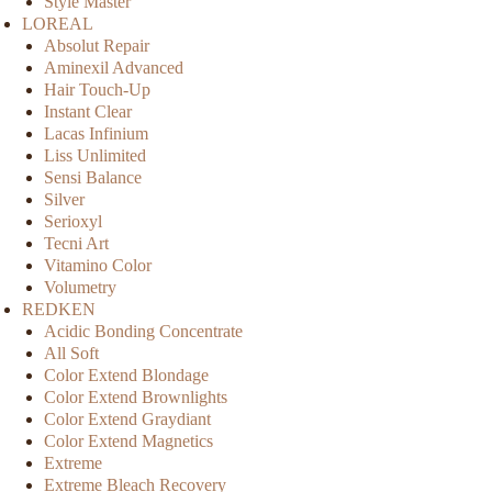
Style Master
LOREAL
Absolut Repair
Aminexil Advanced
Hair Touch-Up
Instant Clear
Lacas Infinium
Liss Unlimited
Sensi Balance
Silver
Serioxyl
Tecni Art
Vitamino Color
Volumetry
REDKEN
Acidic Bonding Concentrate
All Soft
Color Extend Blondage
Color Extend Brownlights
Color Extend Graydiant
Color Extend Magnetics
Extreme
Extreme Bleach Recovery