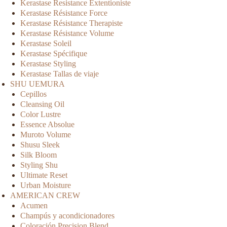
Kerastase Resistance Extentioniste
Kerastase Résistance Force
Kerastase Résistance Therapiste
Kerastase Résistance Volume
Kerastase Soleil
Kerastase Spécifique
Kerastase Styling
Kerastase Tallas de viaje
SHU UEMURA
Cepillos
Cleansing Oil
Color Lustre
Essence Absolue
Muroto Volume
Shusu Sleek
Silk Bloom
Styling Shu
Ultimate Reset
Urban Moisture
AMERICAN CREW
Acumen
Champús y acondicionadores
Coloración Precision Blend