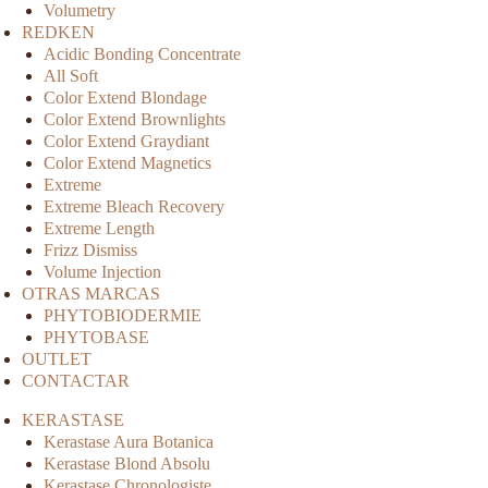
Volumetry
REDKEN
Acidic Bonding Concentrate
All Soft
Color Extend Blondage
Color Extend Brownlights
Color Extend Graydiant
Color Extend Magnetics
Extreme
Extreme Bleach Recovery
Extreme Length
Frizz Dismiss
Volume Injection
OTRAS MARCAS
PHYTOBIODERMIE
PHYTOBASE
OUTLET
CONTACTAR
KERASTASE
Kerastase Aura Botanica
Kerastase Blond Absolu
Kerastase Chronologiste