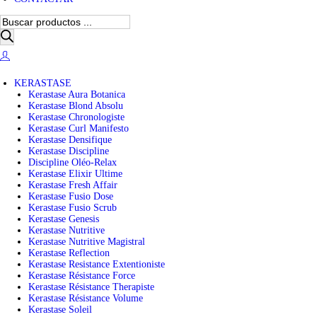
B
ú
s
q
u
e
KERASTASE
d
Kerastase Aura Botanica
a
Kerastase Blond Absolu
d
Kerastase Chronologiste
e
Kerastase Curl Manifesto
p
Kerastase Densifique
r
Kerastase Discipline
o
Discipline Oléo-Relax
d
Kerastase Elixir Ultime
u
Kerastase Fresh Affair
c
Kerastase Fusio Dose
t
Kerastase Fusio Scrub
o
Kerastase Genesis
s
Kerastase Nutritive
Kerastase Nutritive Magistral
Kerastase Reflection
Kerastase Resistance Extentioniste
Kerastase Résistance Force
Kerastase Résistance Therapiste
Kerastase Résistance Volume
Kerastase Soleil