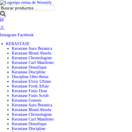
B
ú
s
0
q
u
e
Instagram
Facebook
d
a
KERASTASE
d
Kerastase Aura Botanica
e
Kerastase Blond Absolu
p
Kerastase Chronologiste
r
Kerastase Curl Manifesto
o
Kerastase Densifique
d
Kerastase Discipline
u
Discipline Oléo-Relax
c
Kerastase Elixir Ultime
t
Kerastase Fresh Affair
o
Kerastase Fusio Dose
s
Kerastase Fusio Scrub
Kerastase Genesis
Kerastase Aura Botanica
Kerastase Blond Absolu
Kerastase Chronologiste
Kerastase Curl Manifesto
Kerastase Densifique
Kerastase Discipline