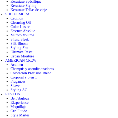
Kerastase Spécifique
Kerastase Styling
Kerastase Tallas de viaje
SHU UEMURA
Cepillos
Cleansing Oil
Color Lustre
Essence Absolue
Muroto Volume
Shusu Sleek
Silk Bloom
Styling Shu
Ultimate Reset
Urban Moisture
AMERICAN CREW
Acumen
Champús y acondicionadores
Coloración Precision Blend
Corporal y 3 en 1
Fragances
Shave
Styling AC
REVLON
Be Fabulous
Eksperience
Maquillaje
Oro Fluido
Style Master