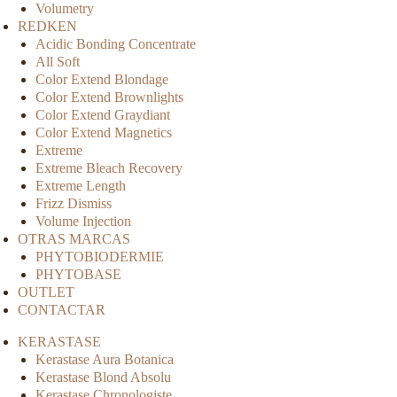
Volumetry
REDKEN
Acidic Bonding Concentrate
All Soft
Color Extend Blondage
Color Extend Brownlights
Color Extend Graydiant
Color Extend Magnetics
Extreme
Extreme Bleach Recovery
Extreme Length
Frizz Dismiss
Volume Injection
OTRAS MARCAS
PHYTOBIODERMIE
PHYTOBASE
OUTLET
CONTACTAR
KERASTASE
Kerastase Aura Botanica
Kerastase Blond Absolu
Kerastase Chronologiste