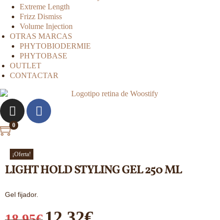
Extreme Length
Frizz Dismiss
Volume Injection
OTRAS MARCAS
PHYTOBIODERMIE
PHYTOBASE
OUTLET
CONTACTAR
0
¡Oferta!
LIGHT HOLD STYLING GEL 250 ML
Gel fijador.
12,32
€
18,95
€