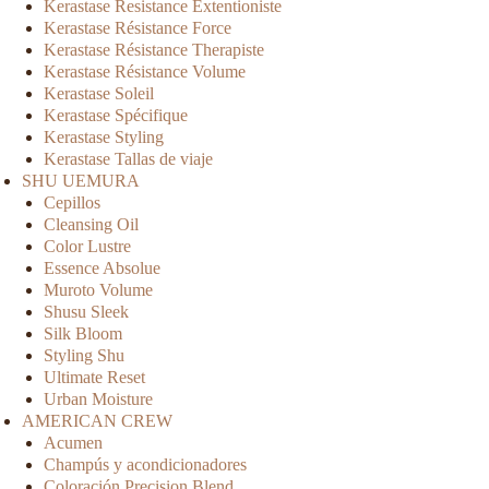
Kerastase Resistance Extentioniste
Kerastase Résistance Force
Kerastase Résistance Therapiste
Kerastase Résistance Volume
Kerastase Soleil
Kerastase Spécifique
Kerastase Styling
Kerastase Tallas de viaje
SHU UEMURA
Cepillos
Cleansing Oil
Color Lustre
Essence Absolue
Muroto Volume
Shusu Sleek
Silk Bloom
Styling Shu
Ultimate Reset
Urban Moisture
AMERICAN CREW
Acumen
Champús y acondicionadores
Coloración Precision Blend