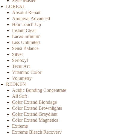
Style Master
LOREAL
Absolut Repair
Aminexil Advanced
Hair Touch-Up
Instant Clear
Lacas Infinium
Liss Unlimited
Sensi Balance
Silver
Serioxyl
Tecni Art
Vitamino Color
Volumetry
REDKEN
Acidic Bonding Concentrate
All Soft
Color Extend Blondage
Color Extend Brownlights
Color Extend Graydiant
Color Extend Magnetics
Extreme
Extreme Bleach Recovery