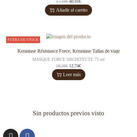
57,10
€
40,01
€
Añadir al carrito
FUERA DE STOCK
Kerastase Résistance Force
,
Kerastase Tallas de viaje
MASQUE FORCE ARCHITECTE 75 ml
18,20
€
12,74
€
Leer más
Sin productos previos visto