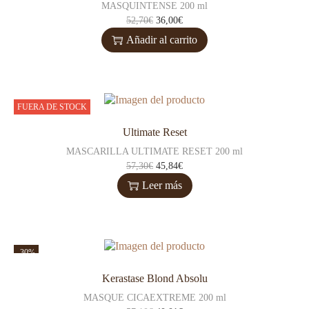
MASQUINTENSE 200 ml
52,70
€
36,00
€
Añadir al carrito
FUERA DE STOCK
Ultimate Reset
MASCARILLA ULTIMATE RESET 200 ml
57,30
€
45,84
€
Leer más
-30%
Kerastase Blond Absolu
MASQUE CICAEXTREME 200 ml