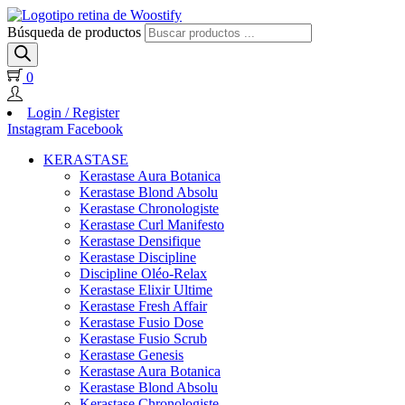
Búsqueda de productos
0
Login / Register
Instagram
Facebook
KERASTASE
Kerastase Aura Botanica
Kerastase Blond Absolu
Kerastase Chronologiste
Kerastase Curl Manifesto
Kerastase Densifique
Kerastase Discipline
Discipline Oléo-Relax
Kerastase Elixir Ultime
Kerastase Fresh Affair
Kerastase Fusio Dose
Kerastase Fusio Scrub
Kerastase Genesis
Kerastase Aura Botanica
Kerastase Blond Absolu
Kerastase Chronologiste