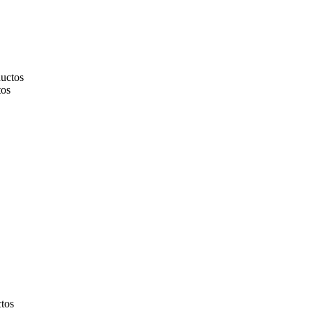
ductos
tos
tos