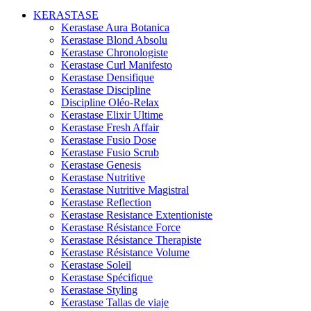
KERASTASE
Kerastase Aura Botanica
Kerastase Blond Absolu
Kerastase Chronologiste
Kerastase Curl Manifesto
Kerastase Densifique
Kerastase Discipline
Discipline Oléo-Relax
Kerastase Elixir Ultime
Kerastase Fresh Affair
Kerastase Fusio Dose
Kerastase Fusio Scrub
Kerastase Genesis
Kerastase Nutritive
Kerastase Nutritive Magistral
Kerastase Reflection
Kerastase Resistance Extentioniste
Kerastase Résistance Force
Kerastase Résistance Therapiste
Kerastase Résistance Volume
Kerastase Soleil
Kerastase Spécifique
Kerastase Styling
Kerastase Tallas de viaje