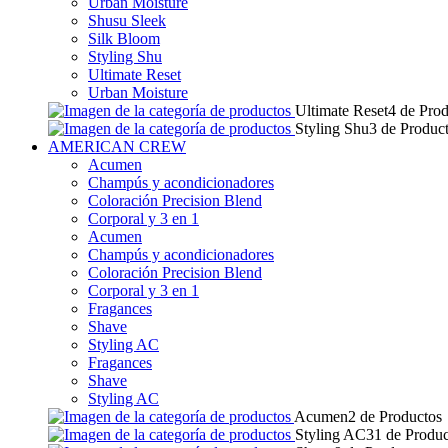
Urban Moisture
Shusu Sleek
Silk Bloom
Styling Shu
Ultimate Reset
Urban Moisture
Ultimate Reset
4 de Pro
Styling Shu
3 de Produc
AMERICAN CREW
Acumen
Champús y acondicionadores
Coloración Precision Blend
Corporal y 3 en 1
Acumen
Champús y acondicionadores
Coloración Precision Blend
Corporal y 3 en 1
Fragances
Shave
Styling AC
Fragances
Shave
Styling AC
Acumen
2 de Productos
Styling AC
31 de Produc