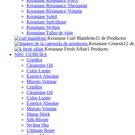
Kerastase Résistance Force
Kerastase Résistance Therapiste
Kerastase Résistance Volume
Kerastase Soleil
Kerastase Spécifique
Kerastase Styling
Kerastase Tallas de viaje
Kerastase Curl Manifesto
11 de Productos
Kerastase Genesis
12 de
Kerastase Fresh Affair
1 Producto
SHU UEMURA
Cepillos
Cleansing Oil
Color Lustre
Essence Absolue
Muroto Volume
Cepillos
Cleansing Oil
Color Lustre
Essence Absolue
Muroto Volume
Shusu Sleek
Silk Bloom
Styling Shu
Ultimate Reset