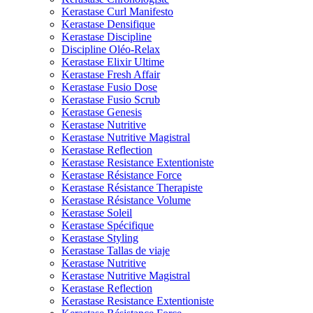
Kerastase Curl Manifesto
Kerastase Densifique
Kerastase Discipline
Discipline Oléo-Relax
Kerastase Elixir Ultime
Kerastase Fresh Affair
Kerastase Fusio Dose
Kerastase Fusio Scrub
Kerastase Genesis
Kerastase Nutritive
Kerastase Nutritive Magistral
Kerastase Reflection
Kerastase Resistance Extentioniste
Kerastase Résistance Force
Kerastase Résistance Therapiste
Kerastase Résistance Volume
Kerastase Soleil
Kerastase Spécifique
Kerastase Styling
Kerastase Tallas de viaje
Kerastase Nutritive
Kerastase Nutritive Magistral
Kerastase Reflection
Kerastase Resistance Extentioniste