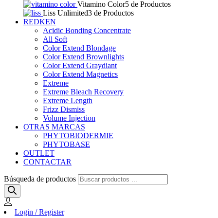
Vitamino Color
5 de Productos
Liss Unlimited
3 de Productos
REDKEN
Acidic Bonding Concentrate
All Soft
Color Extend Blondage
Color Extend Brownlights
Color Extend Graydiant
Color Extend Magnetics
Extreme
Extreme Bleach Recovery
Extreme Length
Frizz Dismiss
Volume Injection
OTRAS MARCAS
PHYTOBIODERMIE
PHYTOBASE
OUTLET
CONTACTAR
Búsqueda de productos
Login / Register