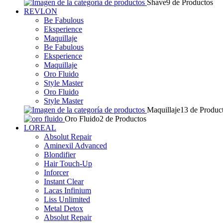
Shave
9 de Productos
REVLON
Be Fabulous
Eksperience
Maquillaje
Be Fabulous
Eksperience
Maquillaje
Oro Fluido
Style Master
Oro Fluido
Style Master
Maquillaje
13 de Produc
Oro Fluido
2 de Productos
LOREAL
Absolut Repair
Aminexil Advanced
Blondifier
Hair Touch-Up
Inforcer
Instant Clear
Lacas Infinium
Liss Unlimited
Metal Detox
Absolut Repair