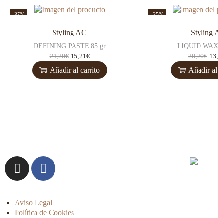
-37%
-35%
Styling AC
Styling
DEFINING PASTE 85 gr
LIQUID WAX 
24,20
€
15,21
€
20,20
€
13
Añadir al carrito
Añadir al 
Aviso Legal
Política de Cookies