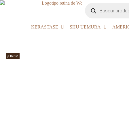
KERASTASE
SHU UEMURA
AMERI
¡Oferta!