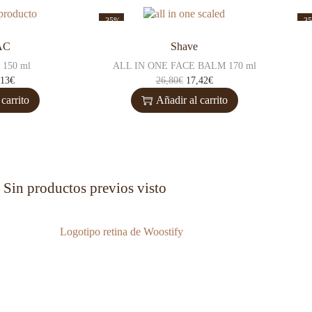
-35%
-3
 AC
Shave
150 ml
ALL IN ONE FACE BALM 170 ml
,13
€
26,80
€
17,42
€
carrito
Añadir al carrito
Sin productos previos visto