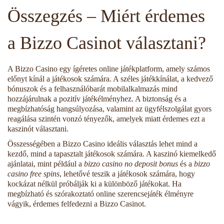
Összegzés – Miért érdemes
a Bizzo Casinot választani?
A Bizzo Casino egy ígéretes online játékplatform, amely számos
előnyt kínál a játékosok számára. A széles játékkínálat, a kedvező
bónuszok és a felhasználóbarát mobilalkalmazás mind
hozzájárulnak a pozitív játékélményhez. A biztonság és a
megbízhatóság hangsúlyozása, valamint az ügyfélszolgálat gyors
reagálása szintén vonzó tényezők, amelyek miatt érdemes ezt a
kaszinót választani.
Összességében a Bizzo Casino ideális választás lehet mind a
kezdő, mind a tapasztalt játékosok számára. A kaszinó kiemelkedő
ajánlatai, mint például a
bizzo casino no deposit bonus
és a
bizzo
casino free spins
, lehetővé teszik a játékosok számára, hogy
kockázat nélkül próbálják ki a különböző játékokat. Ha
megbízható és szórakoztató online szerencsejáték élményre
vágyik, érdemes felfedezni a Bizzo Casinot.
U