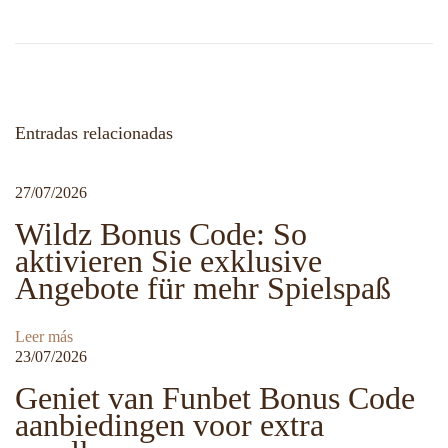
n
l
o
c
k
T
h
Entradas relacionadas
r
i
l
27/07/2026
l
Wildz Bonus Code: So
i
n
aktivieren Sie exklusive
g
Angebote für mehr Spielspaß
A
d
v
Leer más
e
23/07/2026
n
Geniet van Funbet Bonus Code
t
u
aanbiedingen voor extra
r