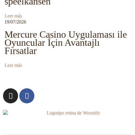
speelkansen
e
s
w
Leer más
i
19/07/2026
t
h
Mercure Casino Uygulaması ile
$
Oyuncular İçin Avantajlı
1
Fırsatlar
D
e
p
Leer más
o
s
i
t
C
a
s
i
n
o
B
o