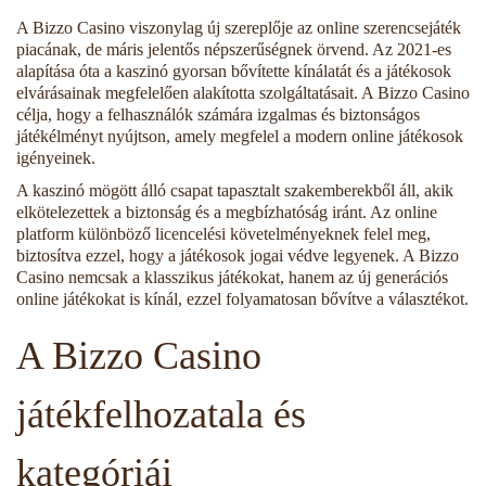
A Bizzo Casino viszonylag új szereplője az online szerencsejáték
piacának, de máris jelentős népszerűségnek örvend. Az 2021-es
alapítása óta a kaszinó gyorsan bővítette kínálatát és a játékosok
elvárásainak megfelelően alakította szolgáltatásait. A Bizzo Casino
célja, hogy a felhasználók számára izgalmas és biztonságos
játékélményt nyújtson, amely megfelel a modern online játékosok
igényeinek.
A kaszinó mögött álló csapat tapasztalt szakemberekből áll, akik
elkötelezettek a biztonság és a megbízhatóság iránt. Az online
platform különböző licencelési követelményeknek felel meg,
biztosítva ezzel, hogy a játékosok jogai védve legyenek. A Bizzo
Casino nemcsak a klasszikus játékokat, hanem az új generációs
online játékokat is kínál, ezzel folyamatosan bővítve a választékot.
A Bizzo Casino
játékfelhozatala és
kategóriái