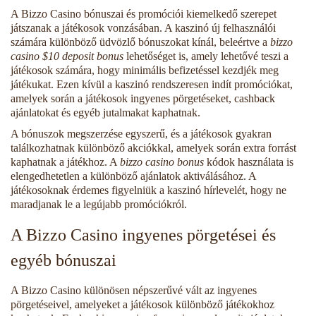
A Bizzo Casino bónuszai és promóciói kiemelkedő szerepet
játszanak a játékosok vonzásában. A kaszinó új felhasználói
számára különböző üdvözlő bónuszokat kínál, beleértve a
bizzo
casino $10 deposit bonus
lehetőséget is, amely lehetővé teszi a
játékosok számára, hogy minimális befizetéssel kezdjék meg
játékukat. Ezen kívül a kaszinó rendszeresen indít promóciókat,
amelyek során a játékosok ingyenes pörgetéseket, cashback
ajánlatokat és egyéb jutalmakat kaphatnak.
A bónuszok megszerzése egyszerű, és a játékosok gyakran
találkozhatnak különböző akciókkal, amelyek során extra forrást
kaphatnak a játékhoz. A
bizzo casino bonus
kódok használata is
elengedhetetlen a különböző ajánlatok aktiválásához. A
játékosoknak érdemes figyelniük a kaszinó hírlevelét, hogy ne
maradjanak le a legújabb promóciókról.
A Bizzo Casino ingyenes pörgetései és
egyéb bónuszai
A Bizzo Casino különösen népszerűvé vált az ingyenes
pörgetéseivel, amelyeket a játékosok különböző játékokhoz