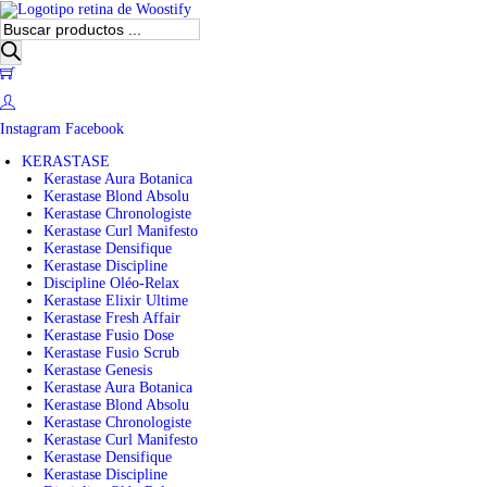
B
ú
s
0
q
u
e
Instagram
Facebook
d
a
KERASTASE
d
Kerastase Aura Botanica
e
Kerastase Blond Absolu
p
Kerastase Chronologiste
r
Kerastase Curl Manifesto
o
Kerastase Densifique
d
Kerastase Discipline
u
Discipline Oléo-Relax
c
Kerastase Elixir Ultime
t
Kerastase Fresh Affair
o
Kerastase Fusio Dose
s
Kerastase Fusio Scrub
Kerastase Genesis
Kerastase Aura Botanica
Kerastase Blond Absolu
Kerastase Chronologiste
Kerastase Curl Manifesto
Kerastase Densifique
Kerastase Discipline