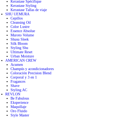
Kerastase Spécifique
Kerastase Styling
Kerastase Tallas de viaje
SHU UEMURA
Cepillos
Cleansing Oil
Color Lustre
Essence Absolue
Muroto Volume
Shusu Sleek
Silk Bloom
Styling Shu
Ultimate Reset
Urban Moisture
AMERICAN CREW
Acumen
Champús y acondicionadores
Coloración Precision Blend
Corporal y 3 en 1
Fragances
Shave
Styling AC
REVLON
Be Fabulous
Eksperience
Maquillaje
Oro Fluido
Style Master