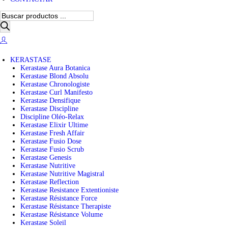
B
ú
s
q
u
e
KERASTASE
d
Kerastase Aura Botanica
a
Kerastase Blond Absolu
d
Kerastase Chronologiste
e
Kerastase Curl Manifesto
p
Kerastase Densifique
r
Kerastase Discipline
o
Discipline Oléo-Relax
d
Kerastase Elixir Ultime
u
Kerastase Fresh Affair
c
Kerastase Fusio Dose
t
Kerastase Fusio Scrub
o
Kerastase Genesis
s
Kerastase Nutritive
Kerastase Nutritive Magistral
Kerastase Reflection
Kerastase Resistance Extentioniste
Kerastase Résistance Force
Kerastase Résistance Therapiste
Kerastase Résistance Volume
Kerastase Soleil