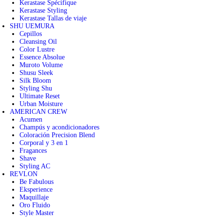
Kerastase Spécifique
Kerastase Styling
Kerastase Tallas de viaje
SHU UEMURA
Cepillos
Cleansing Oil
Color Lustre
Essence Absolue
Muroto Volume
Shusu Sleek
Silk Bloom
Styling Shu
Ultimate Reset
Urban Moisture
AMERICAN CREW
Acumen
Champús y acondicionadores
Coloración Precision Blend
Corporal y 3 en 1
Fragances
Shave
Styling AC
REVLON
Be Fabulous
Eksperience
Maquillaje
Oro Fluido
Style Master