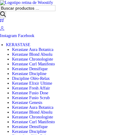
B
ú
s
0
q
u
e
Instagram
Facebook
d
a
KERASTASE
d
Kerastase Aura Botanica
e
Kerastase Blond Absolu
p
Kerastase Chronologiste
r
Kerastase Curl Manifesto
o
Kerastase Densifique
d
Kerastase Discipline
u
Discipline Oléo-Relax
c
Kerastase Elixir Ultime
t
Kerastase Fresh Affair
o
Kerastase Fusio Dose
s
Kerastase Fusio Scrub
Kerastase Genesis
Kerastase Aura Botanica
Kerastase Blond Absolu
Kerastase Chronologiste
Kerastase Curl Manifesto
Kerastase Densifique
Kerastase Discipline