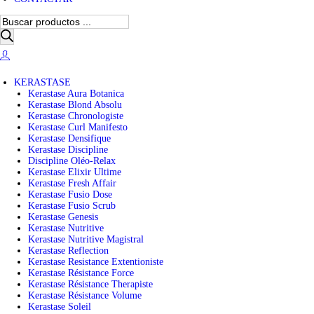
B
ú
s
q
u
e
KERASTASE
d
Kerastase Aura Botanica
a
Kerastase Blond Absolu
d
Kerastase Chronologiste
e
Kerastase Curl Manifesto
p
Kerastase Densifique
r
Kerastase Discipline
o
Discipline Oléo-Relax
d
Kerastase Elixir Ultime
u
Kerastase Fresh Affair
c
Kerastase Fusio Dose
t
Kerastase Fusio Scrub
o
Kerastase Genesis
s
Kerastase Nutritive
Kerastase Nutritive Magistral
Kerastase Reflection
Kerastase Resistance Extentioniste
Kerastase Résistance Force
Kerastase Résistance Therapiste
Kerastase Résistance Volume
Kerastase Soleil