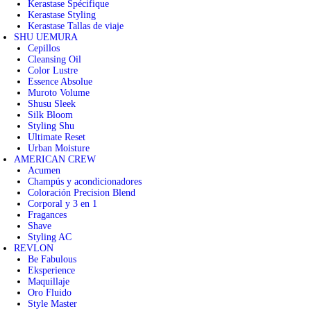
Kerastase Spécifique
Kerastase Styling
Kerastase Tallas de viaje
SHU UEMURA
Cepillos
Cleansing Oil
Color Lustre
Essence Absolue
Muroto Volume
Shusu Sleek
Silk Bloom
Styling Shu
Ultimate Reset
Urban Moisture
AMERICAN CREW
Acumen
Champús y acondicionadores
Coloración Precision Blend
Corporal y 3 en 1
Fragances
Shave
Styling AC
REVLON
Be Fabulous
Eksperience
Maquillaje
Oro Fluido
Style Master