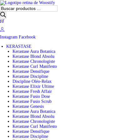
B
ú
s
0
q
u
e
Instagram
Facebook
d
a
KERASTASE
d
Kerastase Aura Botanica
e
Kerastase Blond Absolu
p
Kerastase Chronologiste
r
Kerastase Curl Manifesto
o
Kerastase Densifique
d
Kerastase Discipline
u
Discipline Oléo-Relax
c
Kerastase Elixir Ultime
t
Kerastase Fresh Affair
o
Kerastase Fusio Dose
s
Kerastase Fusio Scrub
Kerastase Genesis
Kerastase Aura Botanica
Kerastase Blond Absolu
Kerastase Chronologiste
Kerastase Curl Manifesto
Kerastase Densifique
Kerastase Discipline