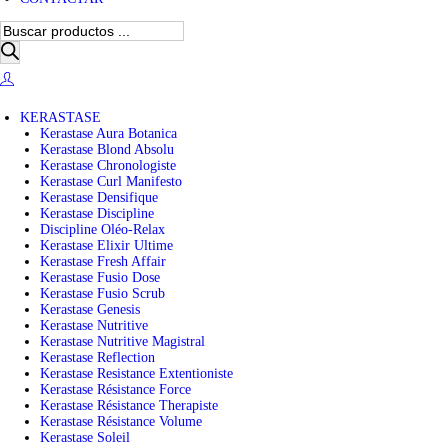
B
ú
s
q
u
e
KERASTASE
d
Kerastase Aura Botanica
a
Kerastase Blond Absolu
d
Kerastase Chronologiste
e
Kerastase Curl Manifesto
p
Kerastase Densifique
r
Kerastase Discipline
o
Discipline Oléo-Relax
d
Kerastase Elixir Ultime
u
Kerastase Fresh Affair
c
Kerastase Fusio Dose
t
Kerastase Fusio Scrub
o
Kerastase Genesis
s
Kerastase Nutritive
Kerastase Nutritive Magistral
Kerastase Reflection
Kerastase Resistance Extentioniste
Kerastase Résistance Force
Kerastase Résistance Therapiste
Kerastase Résistance Volume
Kerastase Soleil