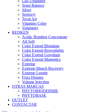
Liss Unlimited
Sensi Balance
Silver
Serioxyl
Tecni Art
Vitamino Color
Volumetry
REDKEN
Acidic Bonding Concentrate
All Soft
Color Extend Blondage
Color Extend Brownlights
Color Extend Graydiant
Color Extend Magnetics
Extreme
Extreme Bleach Recovery
Extreme Length
Frizz Dismiss
Volume Injection
OTRAS MARCAS
PHYTOBIODERMIE
PHYTOBASE
OUTLET
CONTACTAR