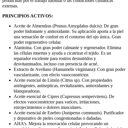
producidas por el trabajo habitual o las condiciones climáticas
externas.
PRINCIPIOS ACTIVOS:
Aceite de Almendras (Prunus Amygdalus dulcis): De gran
poder hidratante y antioxidante. Su aplicación aporta a la piel
una sensación de confort en el contorno del ojo única. Gran
poder regenerativo celular.
Alantoina. Con gran poder calmante y regenerador. Elimina
las células muertas y ayuda a cicatrizar el tejido. Es un
reparador excelente para rostros desnutridos y
desvitaminados, incluso con presencia de acné.
Extracto de Avellano (Hamamelis virginiana): Con gran poder
vascularizante, con efecto vasoconstrictor.
Aceite esencial de Limón (Citrus sp). Con propiedades
astringentes, antisepticas, revitalizantes, antioxidantes y
blanqueadoras.
Aceite esencial de Cipres (Cupressus sempervirens). De
efectos vasoconstrictor para varices, irritaciones,
enrojecimientos o dolores musculares.
Aceite esencial de Enebro (Juniperus communis). Purificador
y depurativo de pieles congestionadas o dañadas.
AHA’s. Mejora la renovación celular provocando un