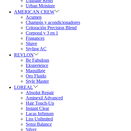
Ultimate Reset
Urban Moisture
AMERICAN CREW
Acumen
Champús y acondicionadores
Coloración Precision Blend
Corporal y 3 en 1
Fragances
Shave
Styling AC
REVLON
Be Fabulous
Eksperience
Maquillaje
Oro Fluido
Style Master
LOREAL
Absolut Repair
Aminexil Advanced
Hair Touch-Up
Instant Clear
Lacas Infinium
Liss Unlimited
Sensi Balance
Silver