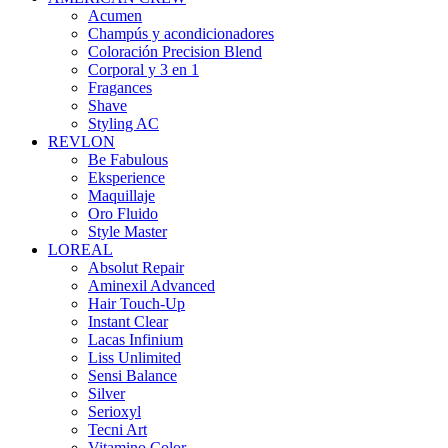
Acumen
Champús y acondicionadores
Coloración Precision Blend
Corporal y 3 en 1
Fragances
Shave
Styling AC
REVLON
Be Fabulous
Eksperience
Maquillaje
Oro Fluido
Style Master
LOREAL
Absolut Repair
Aminexil Advanced
Hair Touch-Up
Instant Clear
Lacas Infinium
Liss Unlimited
Sensi Balance
Silver
Serioxyl
Tecni Art
Vitamino Color