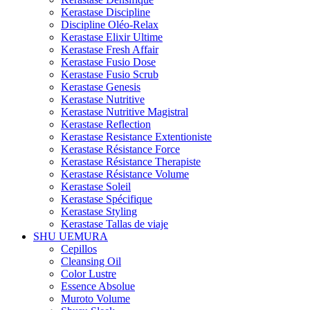
Kerastase Discipline
Discipline Oléo-Relax
Kerastase Elixir Ultime
Kerastase Fresh Affair
Kerastase Fusio Dose
Kerastase Fusio Scrub
Kerastase Genesis
Kerastase Nutritive
Kerastase Nutritive Magistral
Kerastase Reflection
Kerastase Resistance Extentioniste
Kerastase Résistance Force
Kerastase Résistance Therapiste
Kerastase Résistance Volume
Kerastase Soleil
Kerastase Spécifique
Kerastase Styling
Kerastase Tallas de viaje
SHU UEMURA
Cepillos
Cleansing Oil
Color Lustre
Essence Absolue
Muroto Volume