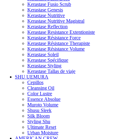
Kerastase Fusio Scrub
Kerastase Genesis
Kerastase Nutritive
Kerastase Nutritive Magistral
Kerastase Reflection
Kerastase Resistance Extentioniste
Kerastase Résistance Force
Kerastase Résistance Therapiste
Kerastase Résistance Volume
Kerastase Soleil
Kerastase Spécifique
Kerastase Styling
Kerastase Tallas de viaje
SHU UEMURA
Cepillos
Cleansing Oil
Color Lustre
Essence Absolue
Muroto Volume
Shusu Sleek
Silk Bloom
Styling Shu
Ultimate Reset
Urban Moisture
AMERICAN CREW