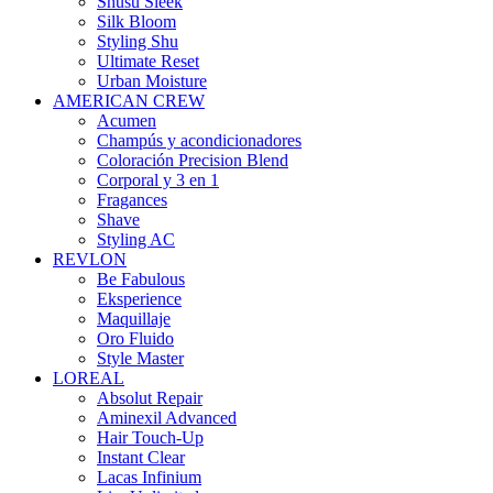
Shusu Sleek
Silk Bloom
Styling Shu
Ultimate Reset
Urban Moisture
AMERICAN CREW
Acumen
Champús y acondicionadores
Coloración Precision Blend
Corporal y 3 en 1
Fragances
Shave
Styling AC
REVLON
Be Fabulous
Eksperience
Maquillaje
Oro Fluido
Style Master
LOREAL
Absolut Repair
Aminexil Advanced
Hair Touch-Up
Instant Clear
Lacas Infinium