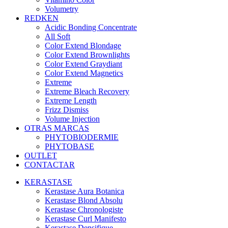
Volumetry
REDKEN
Acidic Bonding Concentrate
All Soft
Color Extend Blondage
Color Extend Brownlights
Color Extend Graydiant
Color Extend Magnetics
Extreme
Extreme Bleach Recovery
Extreme Length
Frizz Dismiss
Volume Injection
OTRAS MARCAS
PHYTOBIODERMIE
PHYTOBASE
OUTLET
CONTACTAR
KERASTASE
Kerastase Aura Botanica
Kerastase Blond Absolu
Kerastase Chronologiste
Kerastase Curl Manifesto
Kerastase Densifique