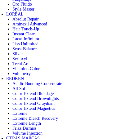
Oro Fluido
Style Master
LOREAL
Absolut Repair
Aminexil Advanced
Hair Touch-Up
Instant Clear
Lacas Infinium
Liss Unlimited
Sensi Balance
Silver
Serioxyl
Tecni Art
Vitamino Color
Volumetry
REDKEN
Acidic Bonding Concentrate
All Soft
Color Extend Blondage
Color Extend Brownlights
Color Extend Graydiant
Color Extend Magnetics
Extreme
Extreme Bleach Recovery
Extreme Length
Frizz Dismiss
Volume Injection
OTRAS MARCAS