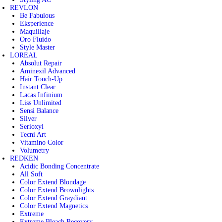
REVLON
Be Fabulous
Eksperience
Maquillaje
Oro Fluido
Style Master
LOREAL
Absolut Repair
Aminexil Advanced
Hair Touch-Up
Instant Clear
Lacas Infinium
Liss Unlimited
Sensi Balance
Silver
Serioxyl
Tecni Art
Vitamino Color
Volumetry
REDKEN
Acidic Bonding Concentrate
All Soft
Color Extend Blondage
Color Extend Brownlights
Color Extend Graydiant
Color Extend Magnetics
Extreme
Extreme Bleach Recovery