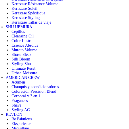
Kerastase Résistance Volume
Kerastase Soleil
Kerastase Spécifique
Kerastase Styling
Kerastase Tallas de viaje
SHU UEMURA
Cepillos
Cleansing Oil
Color Lustre
Essence Absolue
Muroto Volume
Shusu Sleek
Silk Bloom
Styling Shu
Ultimate Reset
Urban Moisture
AMERICAN CREW
Acumen
Champús y acondicionadores
Coloración Precision Blend
Corporal y 3 en 1
Fragances
Shave
Styling AC
REVLON
Be Fabulous
Eksperience
Maquillaje