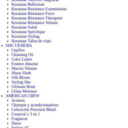
Kerastase Reflection
Kerastase Resistance Extentioniste
Kerastase Résistance Force
Kerastase Résistance Therapiste
Kerastase Résistance Volume
Kerastase Soleil
Kerastase Spécifique
Kerastase Styling
Kerastase Tallas de viaje
SHU UEMURA
Cepillos
Cleansing Oil
Color Lustre
Essence Absolue
Muroto Volume
Shusu Sleek
Silk Bloom
Styling Shu
Ultimate Reset
Urban Moisture
AMERICAN CREW
Acumen
Champús y acondicionadores
Coloración Precision Blend
Corporal y 3 en 1
Fragances
Shave
Styling AC