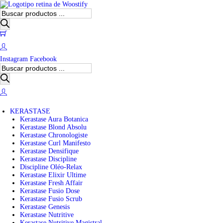
B
ú
s
0
q
u
e
Instagram
Facebook
d
B
a
ú
d
s
e
q
p
u
r
e
o
KERASTASE
d
d
Kerastase Aura Botanica
a
u
Kerastase Blond Absolu
d
c
Kerastase Chronologiste
e
t
Kerastase Curl Manifesto
p
o
Kerastase Densifique
r
s
Kerastase Discipline
o
Discipline Oléo-Relax
d
Kerastase Elixir Ultime
u
Kerastase Fresh Affair
c
Kerastase Fusio Dose
t
Kerastase Fusio Scrub
o
Kerastase Genesis
s
Kerastase Nutritive
Kerastase Nutritive Magistral