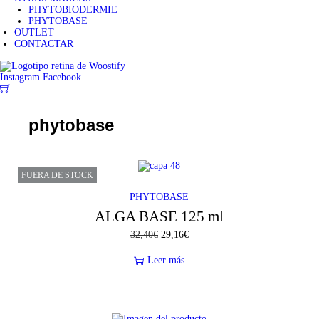
PHYTOBIODERMIE
PHYTOBASE
OUTLET
CONTACTAR
Instagram
Facebook
0
phytobase
FUERA DE STOCK
PHYTOBASE
ALGA BASE 125 ml
32,40
€
E
29,16
€
E
l
l
p
p
Leer más
r
r
e
e
c
c
i
i
o
o