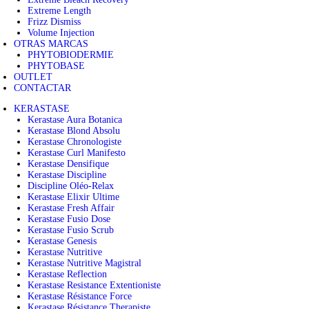
Extreme Length
Frizz Dismiss
Volume Injection
OTRAS MARCAS
PHYTOBIODERMIE
PHYTOBASE
OUTLET
CONTACTAR
KERASTASE
Kerastase Aura Botanica
Kerastase Blond Absolu
Kerastase Chronologiste
Kerastase Curl Manifesto
Kerastase Densifique
Kerastase Discipline
Discipline Oléo-Relax
Kerastase Elixir Ultime
Kerastase Fresh Affair
Kerastase Fusio Dose
Kerastase Fusio Scrub
Kerastase Genesis
Kerastase Nutritive
Kerastase Nutritive Magistral
Kerastase Reflection
Kerastase Resistance Extentioniste
Kerastase Résistance Force
Kerastase Résistance Therapiste