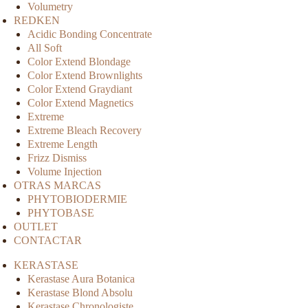
Volumetry
REDKEN
Acidic Bonding Concentrate
All Soft
Color Extend Blondage
Color Extend Brownlights
Color Extend Graydiant
Color Extend Magnetics
Extreme
Extreme Bleach Recovery
Extreme Length
Frizz Dismiss
Volume Injection
OTRAS MARCAS
PHYTOBIODERMIE
PHYTOBASE
OUTLET
CONTACTAR
KERASTASE
Kerastase Aura Botanica
Kerastase Blond Absolu
Kerastase Chronologiste