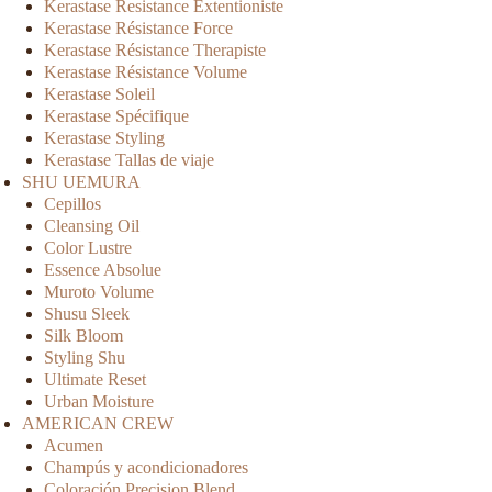
Kerastase Resistance Extentioniste
Kerastase Résistance Force
Kerastase Résistance Therapiste
Kerastase Résistance Volume
Kerastase Soleil
Kerastase Spécifique
Kerastase Styling
Kerastase Tallas de viaje
SHU UEMURA
Cepillos
Cleansing Oil
Color Lustre
Essence Absolue
Muroto Volume
Shusu Sleek
Silk Bloom
Styling Shu
Ultimate Reset
Urban Moisture
AMERICAN CREW
Acumen
Champús y acondicionadores
Coloración Precision Blend