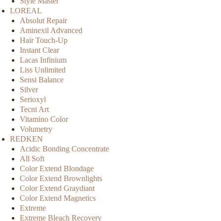
Style Master
LOREAL
Absolut Repair
Aminexil Advanced
Hair Touch-Up
Instant Clear
Lacas Infinium
Liss Unlimited
Sensi Balance
Silver
Serioxyl
Tecni Art
Vitamino Color
Volumetry
REDKEN
Acidic Bonding Concentrate
All Soft
Color Extend Blondage
Color Extend Brownlights
Color Extend Graydiant
Color Extend Magnetics
Extreme
Extreme Bleach Recovery