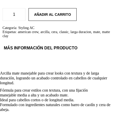
p
p
l
s
e
:
r
1
r
r
a
6
AÑADIR AL CARRITO
M
:
,
A
2
3
e
e
T
4
8
Categoría:
Styling AC
T
,
€
Etiquetas:
american crew
,
arcilla
,
cera
,
classic
,
larga duracion
,
mate
,
matte
c
c
E
2
.
clay
C
0
L
€
i
i
A
.
MÁS INFORMACIÓN DEL PRODUCTO
Y
8
o
o
5
g
o
a
r
c
Arcilla mate manejable para crear looks con textura y de larga
a
r
c
n
duración, logrando un acabado controlado en cabellos de cualquier
t
longitud.
i
i
t
d
Fórmula para crear estilos con textura, con una fijación
a
manejable media a alta y un acabado mate.
g
u
d
Ideal para cabellos cortos o de longitud media.
Formulado con ingredientes naturales como barro de caolín y cera de
i
a
abeja.