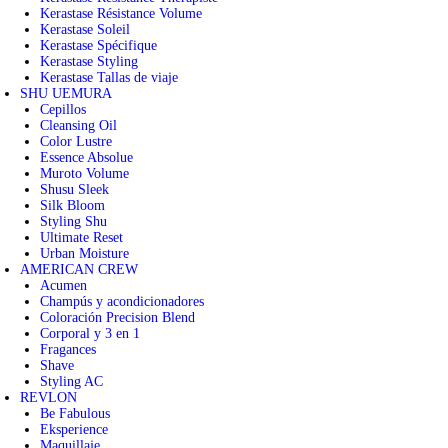
Kerastase Résistance Volume
Kerastase Soleil
Kerastase Spécifique
Kerastase Styling
Kerastase Tallas de viaje
SHU UEMURA
Cepillos
Cleansing Oil
Color Lustre
Essence Absolue
Muroto Volume
Shusu Sleek
Silk Bloom
Styling Shu
Ultimate Reset
Urban Moisture
AMERICAN CREW
Acumen
Champús y acondicionadores
Coloración Precision Blend
Corporal y 3 en 1
Fragances
Shave
Styling AC
REVLON
Be Fabulous
Eksperience
Maquillaje