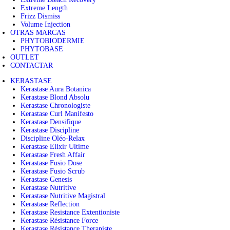
Extreme Length
Frizz Dismiss
Volume Injection
OTRAS MARCAS
PHYTOBIODERMIE
PHYTOBASE
OUTLET
CONTACTAR
KERASTASE
Kerastase Aura Botanica
Kerastase Blond Absolu
Kerastase Chronologiste
Kerastase Curl Manifesto
Kerastase Densifique
Kerastase Discipline
Discipline Oléo-Relax
Kerastase Elixir Ultime
Kerastase Fresh Affair
Kerastase Fusio Dose
Kerastase Fusio Scrub
Kerastase Genesis
Kerastase Nutritive
Kerastase Nutritive Magistral
Kerastase Reflection
Kerastase Resistance Extentioniste
Kerastase Résistance Force
Kerastase Résistance Therapiste