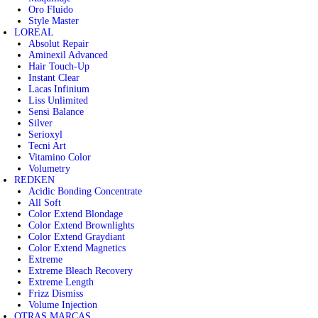
Oro Fluido
Style Master
LOREAL
Absolut Repair
Aminexil Advanced
Hair Touch-Up
Instant Clear
Lacas Infinium
Liss Unlimited
Sensi Balance
Silver
Serioxyl
Tecni Art
Vitamino Color
Volumetry
REDKEN
Acidic Bonding Concentrate
All Soft
Color Extend Blondage
Color Extend Brownlights
Color Extend Graydiant
Color Extend Magnetics
Extreme
Extreme Bleach Recovery
Extreme Length
Frizz Dismiss
Volume Injection
OTRAS MARCAS