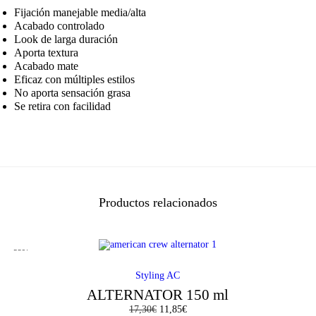
n
l
Fijación manejable media/alta
Acabado controlado
Look de larga duración
a
e
Aporta textura
Acabado mate
l
s
Eficaz con múltiples estilos
No aporta sensación grasa
e
:
Se retira con facilidad
r
1
a
6
:
,
Productos relacionados
2
3
4
8
-32%
Styling AC
,
€
ALTERNATOR 150 ml
17,30
€
E
11,85
€
E