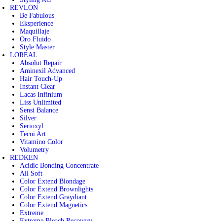
REVLON
Be Fabulous
Eksperience
Maquillaje
Oro Fluido
Style Master
LOREAL
Absolut Repair
Aminexil Advanced
Hair Touch-Up
Instant Clear
Lacas Infinium
Liss Unlimited
Sensi Balance
Silver
Serioxyl
Tecni Art
Vitamino Color
Volumetry
REDKEN
Acidic Bonding Concentrate
All Soft
Color Extend Blondage
Color Extend Brownlights
Color Extend Graydiant
Color Extend Magnetics
Extreme
Extreme Bleach Recovery