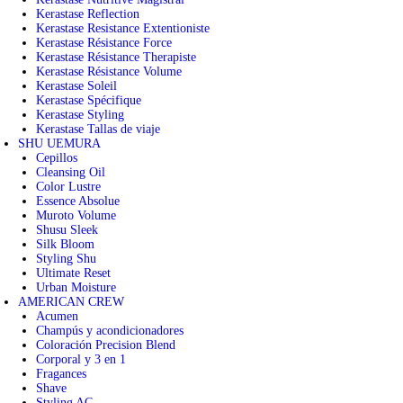
Kerastase Reflection
Kerastase Resistance Extentioniste
Kerastase Résistance Force
Kerastase Résistance Therapiste
Kerastase Résistance Volume
Kerastase Soleil
Kerastase Spécifique
Kerastase Styling
Kerastase Tallas de viaje
SHU UEMURA
Cepillos
Cleansing Oil
Color Lustre
Essence Absolue
Muroto Volume
Shusu Sleek
Silk Bloom
Styling Shu
Ultimate Reset
Urban Moisture
AMERICAN CREW
Acumen
Champús y acondicionadores
Coloración Precision Blend
Corporal y 3 en 1
Fragances
Shave
Styling AC