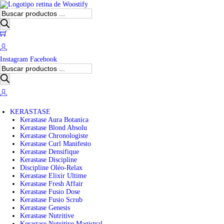
B
ú
s
0
q
u
e
Instagram
Facebook
d
B
a
ú
d
s
e
q
p
u
r
e
o
KERASTASE
d
d
Kerastase Aura Botanica
a
u
Kerastase Blond Absolu
d
c
Kerastase Chronologiste
e
t
Kerastase Curl Manifesto
p
o
Kerastase Densifique
r
s
Kerastase Discipline
o
Discipline Oléo-Relax
d
Kerastase Elixir Ultime
u
Kerastase Fresh Affair
c
Kerastase Fusio Dose
t
Kerastase Fusio Scrub
o
Kerastase Genesis
s
Kerastase Nutritive
Kerastase Nutritive Magistral