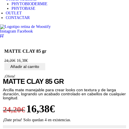
PHYTOBIODERMIE
PHYTOBASE
OUTLET
CONTACTAR
Instagram
Facebook
0
MATTE CLAY 85 gr
24,20
€
E
16,38
€
E
l
l
Añadir al carrito
p
p
r
r
¡Oferta!
e
e
MATTE CLAY 85 GR
c
c
i
i
Arcilla mate manejable para crear looks con textura y de larga
o
o
duración, logrando un acabado controlado en cabellos de cualquier
o
a
longitud.
r
c
E
16,38
€
E
i
t
24,20
€
g
u
i
a
l
l
¡Date prisa! Solo quedan 4 en existencias.
n
l
a
e